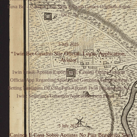
Luva Bet – Cassino Com Slots E Crash Games Originais Jogos
De […]
5 July 2025
“1win Bet Cassino Site Oficial: Login, Application,
Aviator
1win Brasil: Apostas Esportivas E Cassino Online Content
Official App Regarding Sports And Gambling Establishment
Betting Vantagens Da Casa Para Apostas 1win Pagamentos Na
1win: Segurança Garantida Aplicación 1win Para […]
5 July 2025
“Casinos E Casa Sobre Apostas No País Brasileiro Site