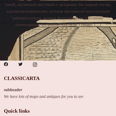
темой, окутанной мистикой и загадками. На первый взгляд,
идеология коммунизма, которая противится эксплуатации
рабочего класса, должна была привести к полному
уничтожению интимной торговли. Однако, […]
CLASSICARTA
subheader
We have lots of maps and antiques for you to see
Quick links