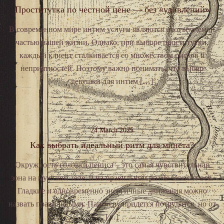
Проститутка по честной цене — без «удивлений»
В современном мире интим услуги являются неотъемлемой
частью нашей жизни. Однако, при выборе проститутки,
каждый клиент сталкивается со множеством рисков и
неприятностей. Поэтому важно понимать, что выбор
девушки для интим […]
24 March 2025
Как выбрать идеальный ритм для минета?
Окружность головки пениса – это самая чувствительная
зона на мужском теле, и на правильном ритме зависит всё.
Гладкие и одновременно энергичные движения можно
назвать правильными. Партнеру придется потрудится, но от
[…]