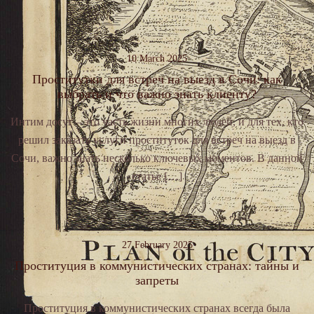
10 March 2025
Проститутки для встреч на выезд в Сочи: как
выбрать и что важно знать клиенту?
Интим досуг – это часть жизни многих людей, и для тех, кто
решил заказать услуги проституток для встреч на выезд в
Сочи, важно знать несколько ключевых моментов. В данной
статье […]
27 February 2025
Проституция в коммунистических странах: тайны и
запреты
Проституция в коммунистических странах всегда была