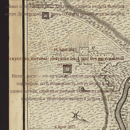
самых популярных мест для поиска такого отдыха является
метро Домодедовская. Здесь собраны шлюхи всех возрастов,
[…]
16 April 2025
Искусство интима: девушка на 1 час без визуальной
отдачи
Интим досуг – это не только способ провести время с
партнером, но и возможность погрузиться в мир
удовольствия, страсти и эмоций. Одним из необычных
вариантов в этой сфере является услуга […]
4 April 2025