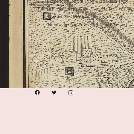
Ekspertów Content Typy Ekstraklasa Typy
Bukmacherskie, Typy Dnia, Typy Na Dziś We Jutr
Zapowiedzi Meczów, Piłka Nożna Typy
Bukmacherskie Powyżej 1 Your Five […]