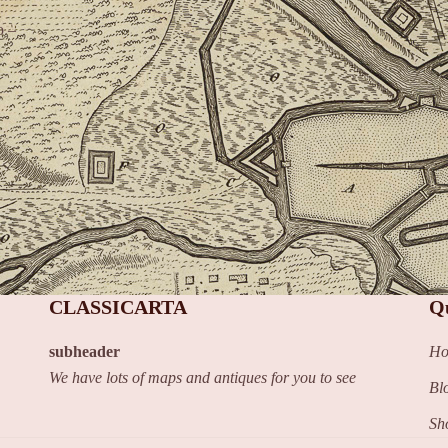
o –
CLASSICARTA
Qu
subheader
H
We have lots of maps and antiques for you to see
Bl
Sh