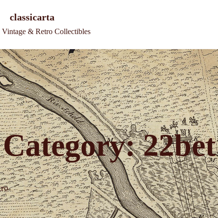
classicarta
 Vintage & Retro Collectibles
Category:
22bet
tro