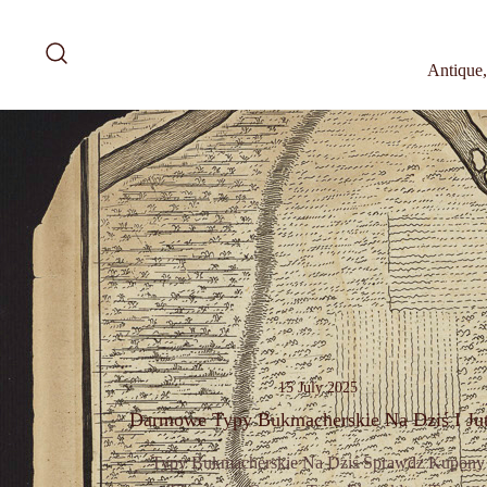
Skip
to
content
Antique,
15 July 2025
Darmowe Typy Bukmacherskie Na Dziś I Ju
Typy Bukmacherskie Na Dziś Sprawdź Kupony