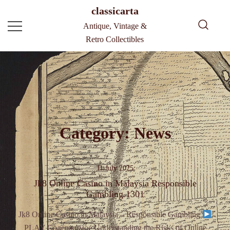
Skip
classicarta
to
Antique, Vintage &
content
Retro Collectibles
Category:
News
11 July 2025
Jk8 Online Casino in Malaysia Responsible
Gambling.1301
Jk8 Online Casino in Malaysia – Responsible Gambling
PLAY Содержимое Understanding the Risks of Online