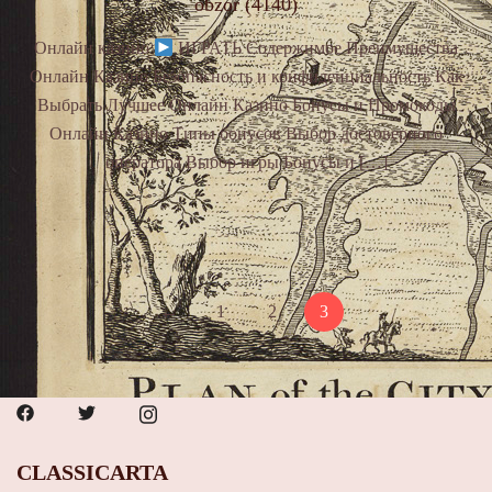
obzor (4140)
Онлайн казино
ИГРАТЬ Содержимое Преимущества
Онлайн Казино Безопасность и конфиденциальность Как
Выбрать Лучшее Онлайн Казино Бонусы и Промокоды
Онлайн Казино Типы бонусов Выбор достоверного
оператора Выбор игры Бонусы и […]
Posts
←
1
2
3
pagination
CLASSICARTA