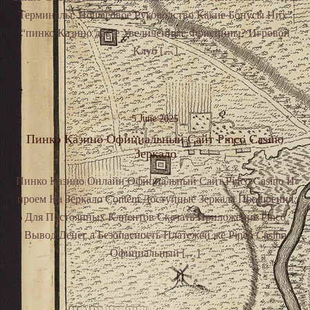
Терминалы: Пошаговое Руководство Какие Бонусы Них”
“пинко Казино даете Увеличенные Фриспины? Игровой
Клуб […]
5 June 2025
Пинко Казино Официальный Сайт Pinco Casino
Зеркало
Пинко Казино Онлайн Официальный Сайт Pinco Casino И
проем На Зеркало Content Доступные Зеркала Поощрения
Для Постоянных Клиентов Скачать Приложение Pinco
Вывод Денег а Безопасность Платежей же Pinco Casino
Официальный […]