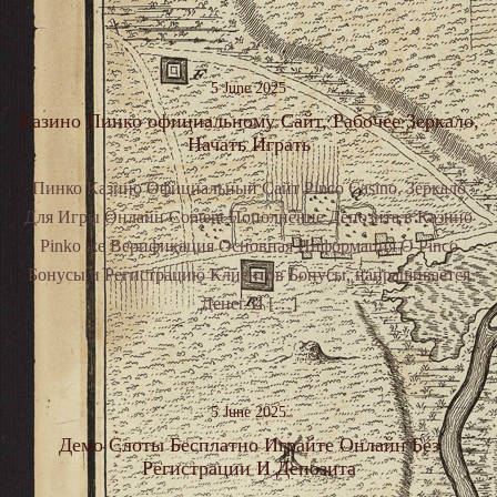
5 June 2025
Казино Пинко официальному Сайт, Рабочее Зеркало,
Начать Играть
Пинко Казино Официальный Сайт Pinco Casino, Зеркало
Для Игры Онлайн Content Пополнение Депозита в Казино
Pinko же Верификация Основная Информация О Pinco
Бонусы и Регистрацию Клиентов Бонусы, напрашивается
Денег И […]
5 June 2025
Демо Слоты Бесплатно Играйте Онлайн Без
Регистрации И Депозита