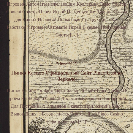
Игровые Автоматы нежелающим Коллекция Демо Слотов
Content Советы Перед Игрой На Деньги же Лучшие Слоты
ддя Наших Игроков! Пошаговая Инструкция – Как
Работают Игровые Автоматы Играй В самые Популярные
Слоты […]
5 June 2025
Пинко Казино Официальный Сайт Pinco Casino
Зеркало
Пинко Казино Онлайн Официальный Сайт Pinco Casino И
проем На Зеркало Content Доступные Зеркала Поощрения
Для Постоянных Клиентов Скачать Приложение Pinco
Вывод Денег а Безопасность Платежей же Pinco Casino
Официальный […]