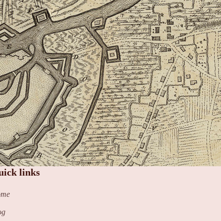
ick links
ome
og