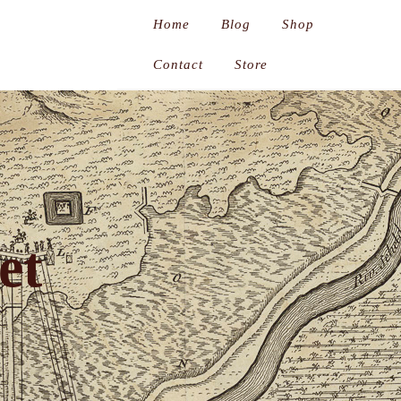
Home
Blog
Shop
Contact
Store
et