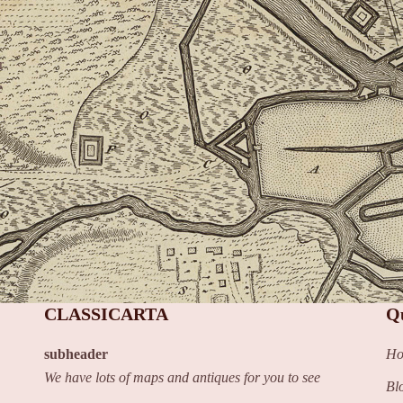
r
e
CLASSICARTA
Qu
subheader
H
We have lots of maps and antiques for you to see
Bl