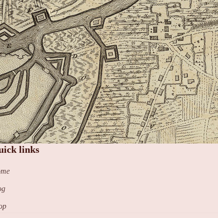
ick links
ome
og
op