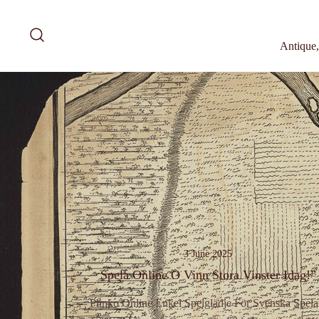
Skip
to
content
Antique,
3 June 2025
Spela Online O Vinn Stora Vinster Idag!”
Plinko Online Enkel Spelglädje För Svenska Spela