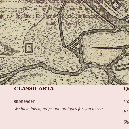
os
Wines Magazine Content Särskilda Egenskaper Hos
On The Internet Plinko Plinko Online – Enkel
ale
Spelglädje För Svenska Spelare Hur Bestämmer Male
Insatsstorleken I […]
CLASSICARTA
Qu
subheader
H
We have lots of maps and antiques for you to see
Bl
Sh