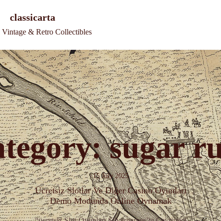
classicarta
 Vintage & Retro Collectibles
tegory:
sugar r
15 July 2025
Ücretsiz Slotlar Ve Diğer Casino Oyunları
Demo Modunda Online Oynamak
“ücretsiz Slot Oyunları Silvergames’te Çevrimiçi