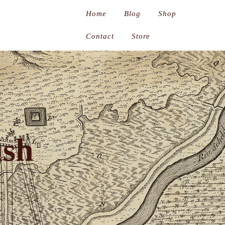
Home
Blog
Shop
Contact
Store
ush