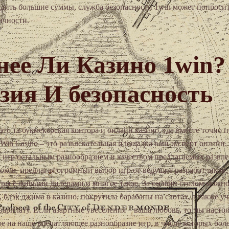
дить большие суммы, служба безопасности 1win может попросит
ичности.
нее Ли Казино 1win?
зия И безопасность
– это та букмекерская контора и онлайн казино, где вместе точно
1Win Casino – это развлекательная площадка ваш эксперт онлайн,
 игр остальным разнообразием и качеством предлагаемых развле
роков, предлагая огромный выбор игр от ведущие разработчиков,
гры с живыми дилерами и многое такое. За онлайн столом можно
, блэк джима в казино, покрутила барабаны на слотах, а также уч
варплату. Если азартные увеселения – ваша любовь, то мы насто
е на наше впечатляющее разнообразие игр, в числе которых боле