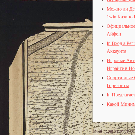
Можно ли Дел
1win Казино 
Официальное
Айфон
In Вход а Ре
Аккаунта
Игровые Авто
Играйте в Н
Спортивные С
Горизонты
In Предлагает
Какой Миним
1win гарантирует с