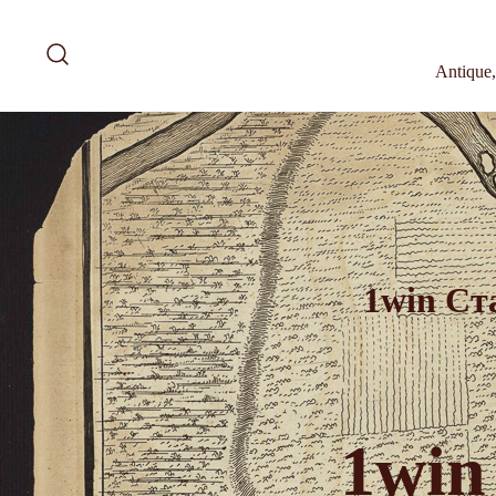
Skip
to
content
Antique,
1win Ст
1wi