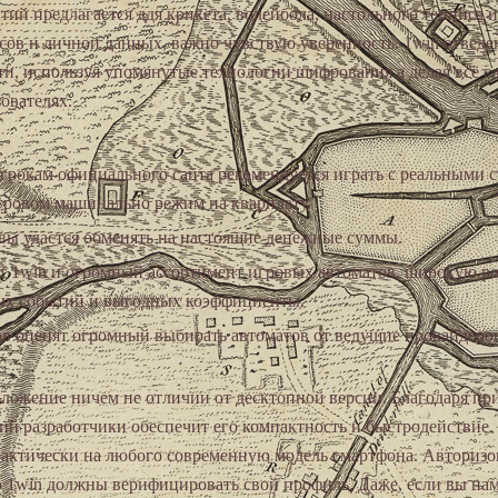
ий предлагается ддя крикета, волейбола, настольного тенниса и
нсов и личной данных, важно чувствую уверенность. 1win отвед
ти, используя упомянутые технологии шифрования а делая всё с
ователях.
рокам официального сайта рекомендуется играть с реальными с
гровом машинально режим на кварплату.
 вы удастся обменять на настоящие денежные суммы.
 1win и огромный ассортимент игровых автоматов, широкую р
ых событий и выгодных коэффициенты.
в оценят огромный выбирать автоматов от ведущие провайдеро
ожение ничем не отличии от десктопной версии. Благодаря п
ий разработчики обеспечит его компактность и быстродействие.
актически на любого современную модель смартфона. Авториз
о 1win должны верифицировать свой профиль. Даже, если вы нам