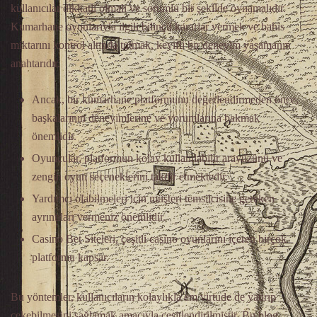
kullanıcılar dikkatli olmalı ve sorumlu bir şekilde oynamalıdır.
Kumarhane oyunlarıyla ilgili bilinçli kararlar vermek ve bahis
miktarını kontrol altında tutmak, keyifli bir deneyim yaşamanın
anahtarıdır.
Ancak, bir kumarhane platformunu değerlendirmeden önce,
başkalarının deneyimlerine ve yorumlarına bakmak
önemlidir.
Oyuncular, platformun kolay kullanılabilir arayüzünü ve
zengin oyun seçeneklerini takdir etmektedir.
Yardımcı olabilmeleri için müşteri temsilcisine gereken
ayrıntıları vermeniz önemlidir.
Casino Bet Siteleri, çeşitli casino oyunlarını içeren birçok
platformu kapsar.
Bu yöntemler, kullanıcıların kolaylıkla em virtude de yatırıp
çekebilmesini sağlamak amacıyla çeşitlendirilmiştir. Bu blog