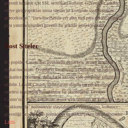
güvenli bağlantı için SSL sertifikası kullanır. Güvenli bir şekilde
siteye giriş yaptıktan sonra sitenin alt kısmında oyun lisansını
göreceksiniz.” “[newline]Sitede yer alan tüm para çekme empieza
para yatırma işlemleri güvenli bir şekilde gerçekleştirilir.
Dost Siteler
Bu popüler Casino Bet oyunlarını oynarken, strateji empieza
dikkat önemlidir. Oyunların kurallarını iyi anlamak ve bahislerinizi
dikkatlice yönetmek, daha fazla kazanç elde etmenize yardımcı
olabilir. Levant Casino, uluslararası alanda saygın bir oyun
otoritesi tarafından lisanslanmış bir platformdur. Levant
Casino’nun lisans bilgilerine resmi web sitesinin alt kısmında veya
“Hakkımızda” bölümünde ulaşılabilir. Levant Casino, kullanıcı
güvenliği ve adil oyun politikaları ile dikkat çeken bir platformdur
1 win
.