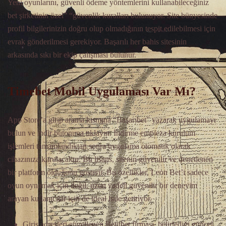
Yeni oyunlarını, güvenli ödeme yöntemlerini kullanabileceğiniz
bet şirketinin özel” “güvenlik kuralları bulunuyor. Site bünyesinde
profil bilgilerinizin doğru olup olmadığının tespit edilebilmesi için
evrak gönderilmesi gerekiyor. Başarılı her bahis sitesinin
arkasında sıkı bir ekip çalışması bulunur.
Timebet Mobil Uygulaması Var Mı?
App Store’a girip arama kısmına “Başarıbet” yazarak uygulamayı
bulun ve indir butonuna tıklayın. İndirme empieza kurulum
işlemleri tamamlandıktan sonra uygulama otomatik olarak
cihazınıza kurulacaktır. Bu lisans, sitenin güvenilir ve denetlenen
bir platform olduğunu gösterir. Bu özellikler, Leon Bet’i sadece
oyun oynamak için değil, uzun vadeli güvenilir bir deneyim
arayan kullanıcılar için de ideal hale getiriyor.
Giriş adresleri engellenen Betitbet firması, belirlediği güncel