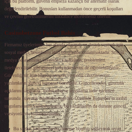
için bu platform, güvenli empieza kazançlı bir alternatif olarak
değerlendirilebilir. Bonusları kullanmadan önce geçerli koşulları
ve çevrim gereksinimlerini dikkatlice incelemeniz önerilir.
Casinobetzone Futbol Bahis
Firmamız üyelerimize her alanda ulaşmak ve destek vermek için
sosyal medya hesaplarını aktif bir şekilde kullanmaktadır. Sosyal
medya hesaplarımız üzerinden yaşadığınız problemleri
iletebileceğiniz gibi güncel giriş adreslerini de öğrenebilirsiniz.
Güvenliğiniz için bilgisayarınızın ve mobil cihazlarınızın
yazılımlarını güncel tutmanız önemlidir. Güncellemeler, güvenlik
açıklarını kapatarak, mobil giriş ve uygulama indir işlemleri
sırasında güvenlik ihlallerini engeller. Özellikle Başarıbet’in mobil
uygulamalarını kullanıyorsanız, bu yazılımların da durante güncel
versiyonlarını kullanmalısınız.
Bu siteler, kullanıcılarına deneme bonusu sağlayarak oyun