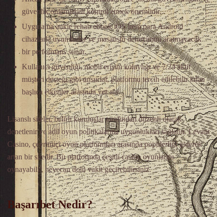
güvenlik önlemlerini kontrol etmek önemlidir.
Uygulama ankle rehab ebook iOS hem para Android
cihazlarla uyumludur ve masaüstü deneyimini aratmayacak
bir performans sunar.
Kullanıcı güvenliği, mobil erişim kolaylığı ve 7/24 aktif
müşteri desteği gibi unsurlar, platformu tercih edilebilir kılan
başlıca etkenler arasında yer alır.
Lisanslı siteler, belirli kuruluşlar tarafından düzenli olarak
denetlenir ve adil oyun politikalarına uygunlukları sağlanır. Levant
Casino, çevrimiçi oyun platformları arasında popülerliği giderek
artan bir sitedir. Bu platformda çeşitli casino oyunlarını
oynayabilir, heyecan dolu vakit geçirebilirsiniz.
Başarıbet Nedir?