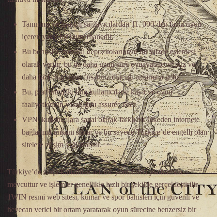
Tanınmış ve lisanslı sağlayıcılardan 11. 000’den fazla oyun
içeren yasal bir kumarhanedir.
Bu bonuslar, sonraki depozitolarınızın bir yüzde eşlemesi
olarak verilir, bu da daha uzun süre oynayabileceğiniz ve
daha fazla kazanma fırsatınız olacağı anlamına gelir.
Bu, platformdaki tüm kullanıcıların kayıt ve oyun
faaliyetlerinin yasallığını assurée eder.
VPN, kullanıcılara sanal olarak farklı bir ülkeden internete
bağlanma imkanı sunar ve bu sayede Türkiye’de engelli olan
sitelere erişim sağlanabilir.
Türkiye’de sıkça kullanılan ödeme yöntemleri platformda
mevcuttur ve işlemler genellikle hızlı bir şekilde gerçekleştirilir.
1WIN resmi web sitesi, kumar ve spor bahisleri için güvenli ve
heyecan verici bir ortam yaratarak oyun sürecine benzersiz bir