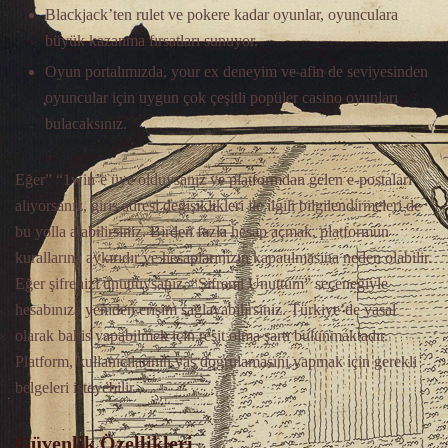
Blackjack’ten rulet ve pokere kadar oyunlar, oyunculara
büyük kazanma fırsatları sunuyor.
Oyun portalımızda, your ex deneyim ve afin de seviyesinden
oyuncular için uygun çok çeşitli popüler casino oyunları
bulacaksınız.
Eğer” “1win’e üye olduysanız ve platformdan gelen e-postaları
alıyorsanız, giriş adresi değişiklikleri ile ilgili bilgilendirmeleri de
bu yolla alabilirsiniz. Birden fazla hesap açmak, platformun
kurallarına aykırıdır ve hesaplarınızın kapatılmasına neden olabilir.
Eğer şifrenizi unuttuysanız, “Şifremi Unuttum” seçeneğiyle
hesabınıza yeniden erişim sağlayabilirsiniz. Türkiye’de yasal
olarak bahis yapabilmek için reşit olma şartı bulunmaktadır.
Platform, kullanıcılarının yaş doğrulamasını yapmak için gerekli
belgeleri isteyebilir.
Güvenlik Özellikleri