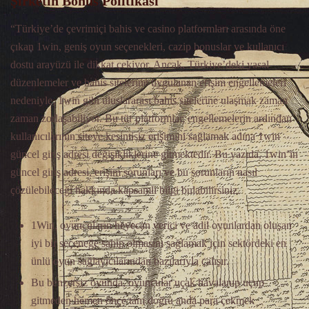
Şirketin Bonus Politikası
“Türkiye’de çevrimiçi bahis ve casino platformları arasında öne
çıkan 1win, geniş oyun seçenekleri, cazip bonuslar ve kullanıcı
dostu arayüzü ile dikkat çekiyor. Ancak, Türkiye’deki yasal
düzenlemeler ve bahis sitelerine uygulanan erişim engellemeleri
nedeniyle, 1win gibi uluslararası bahis sitelerine ulaşmak zaman
zaman zorlaşabiliyor. Bu tür platformlar, engellemelerin ardından
kullanıcılarının siteye kesintisiz erişimini sağlamak adına 1win
güncel giriş adresi değişikliklerine gitmektedir. Bu yazıda, 1win’in
güncel giriş adresi, erişim sorunları ve bu sorunların nasıl
çözülebileceği hakkında kapsamlı bilgi bulabilirsiniz.
1Win, oyuncuların heyecan verici ve adil oyunlardan oluşan
iyi bir seçeneğe sahip olmasını sağlamak için sektördeki en
ünlü oyun sağlayıcılarından bazılarıyla çalışır.
Bu benzersiz oyunda, oyuncular uçak havalanıp uçup
gitmeden hemen önce tam doğru anda para çekmek