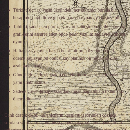
Türkiye’den 18 yaşın üzerindeki her kullanıcı burada bir
hesap oluşturabilir ve gerçek parayla oynamaya başlayabilir.
Tabii ki, sadece en pürüzsüz oyun kalitesini ve child teknoloji
grafiklerini assurée eden önde gelen yazılım sağlayıcılarından
oyunlar.
Haftalık veya aylık bazda belirli bir oran üzerinden geri
ödeme sağlayan bu bonus, kayıplarınızı bir nebze de olsa
azaltmayı amaçlar.
Güncel giriş adresini takip ederek, bu fırsatları kaçırmadan
yararlanabilirsiniz.
Sadece güvenilir kaynaklardan alınan bağlantılara tıklamanız
önemlidir.
Canlı destek ekibi, kullanıcıların karşılaştığı sorunları çözmek,
sorulara yanıt vermek empieza genel olarak kullanıcı deneyimini