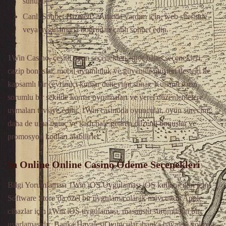
sunuyor.
Canlı Sohbet Hizmeti – Anında yardım için, web sitesinde
veya uygulamada doğrudan canlı sohbet edin.
1Win Casino, çeşitli oyun seçenekleri, spor bahis seçenekleri,
cazip bonuslar, mobil uyumluluk ve güvenilir müşteri desteği ile
kapsamlı bir çevrimiçi kumar deneyimi sunar. Kullanıcıların
sorumlu bir şekilde kumar oynamaları ve yerel düzenlemelere
uymaları tavsiye edilir. 1Win casinoda oyuncular, oyun sürecini
daha de uma ilginç ve karlı hale getiren düzenli bonuslar ve
promosyon kodları alabilirler.
In Online Online Casino Ödeme Seçenekleri
Bilgi Yorumlaması 1Win iOS Uygulaması iOS kullanıcıları için
Software Store’da özel bir uygulama olarak mevcuttur. Apple
cihazlar için 1Win iOS uygulaması, masaüstü sürümünün bir
uyarlamasıdır. Banka HavalesiOyuncular, banka havalesi yoluyla