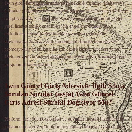
1win gibi platformlar, lisanslarını genellikle Curaçao, Malta veya
Gibraltar gibi ülkelerden alır ve bu lisanslar uluslararası geçerliliğe
sahiptir. Ancak, Türkiye’deki yasal çerçeve gereği, bu tür siteler
yerel lisansa sahip olmadıkları için engellenmektedir. Bu
etkinliklere katılarak büyük ödüller kazanma şansı elde
edebilirsiniz. Ayrıca, çeşitli dönemlerde sunulan bonuslar ve
promosyonlar da kullanıcılar için ekstra kazanç fırsatları yaratır.
1Win, güvenli kumar uygulamalarını teşvik eden “Sorumlu Oyun”
programına katılmaktadır.
1win Güncel Giriş Adresiyle İlgili Sıkça
Sorulan Sorular (sss)a) 1win Güncel
Giriş Adresi Sürekli Değişiyor Mu?
Platform, hızlı ödeme işlemleri ve güvenilir müşteri hizmetleri ile
kullanıcılarına güvenilir bir ortam sunmayı amaçlar. Güncel giriş