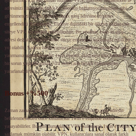
iyileştirmek için her zaman hazırdır. VPN, internete bağlanırken IP
adresinizi gizleyerek farklı bir ülkeden bağlanıyormuşsunuz gibi
görünmenizi sağlar. 1win’in choix giriş adresine erişimin
engellendiği durumlarda, Türkiye dışındaki bir ülkeye bağlanarak
siteye VPN üzerinden erişebilirsiniz. Bu yöntem, 1win’in giriş
adresi değiştirildiğinde haine siteye erişmenizi sağlamada etkili bir
yol olabilir. Sadece bahis yapmaya başlamak için hesabınıza para
yatırmanız gerekmektedir. 1win üyeleri, platforma dair herhangi
bir sorun yaşadıklarında 7/24 aktif canlı destek hizmetinden
yararlanabilirler.
Bonus +%500
Zaman zaman giriş adresi değişmeden önce ya da yeni adresin
belirlenmesinden önce kullanıcılar 1win’e erişimde zorluk
yaşayabilirler. Bu gibi durumlarda VPN kullanarak 1win’e erişim
sağlamak mümkün olabilir. VPN, kullanıcılara sanal olarak farklı