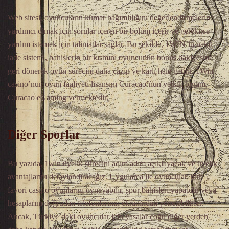
Web sitesi, oyuncuların kumar bağımlılığını değerlendirmelerine
yardımcı olmak için sorular içeren bir bölüm içerir ve gerekirse
yardım istemek için talimatlar sağlar. Bu şekilde, 1WIN’in nakit
iade sistemi, bahislerin bir kısmını oyuncunun bonus bakiyesine
geri dönerek oyun sürecini daha cazip ve karlı hale getirir. 1Win
casino’nun oyun faaliyeti lisansını Curacao’nun yetkili organı,
Curacao eGaming vermektedir.
Diğer Sporlar
Bu yazıda, 1win üyelik sürecini adım adım açıklayacak ve üyelik
avantajlarını detaylandıracağız. Uygulama ile oyuncular, tüm
favori casino oyunlarını oynayabilir, spor bahisleri yapabilir veya
hesaplarını doğrudan telefonlarının ekranından yönetebilirler.
Ancak, Türkiye’deki oyuncular için yasalar çoğu diğer yerden