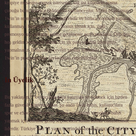
krupiye masasını aramak isterseniz, sağ üst köşedeki arama
çubuğu bunu kolayca bulmanıza yardımcı olur. Mobil uygulamayı
1win’in resmi net sitesinden indirebilir ve hızlıca kurulum yaparak
kullanmaya başlayabilirsiniz. Bonus almak için, ilgili
promosyonun şartlarını yerine getirmeniz gerekmektedir. Örneğin,
hoş geldin bonusunu almak için ilk para yatırma işleminizi
yapmalısınız. Bonusların çevrim şartları hakkında detaylı bilgiye
1win’in promosyonlar sayfasından erişebilirsiniz.
In Üyelik
Bu yaklaşım,” “oyunculara para yatırmak ve çekmek için birden
fazla güvenli yöntem sağlar. Şu anda 1win bahis, kullanıcılara
spor ve eSports maçlarına, casino oyunlarına ve pokere bahis
yapmak için durante geniş seçenekleri sunan kumar endüstrisinde
liderdir. Türkiye’den 18 yaşın üzerindeki her kullanıcı burada bir