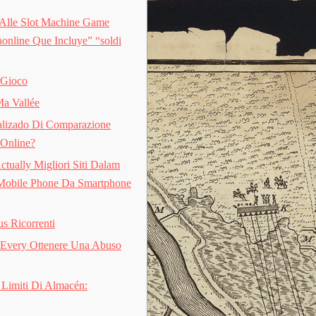
Alle Slot Machine Game
online Que Incluye” “soldi
 Gioco
Ma Vallée
lizado Di Comparazione
Online?
ctually Migliori Siti Dalam
Mobile Phone Da Smartphone
s Ricorrenti
 Every Ottenere Una Abuso
 Limiti Di Almacén: