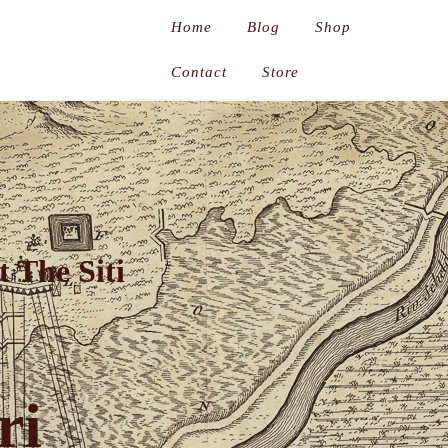
Home
Blog
Shop
Contact
Store
t The Siti
ri