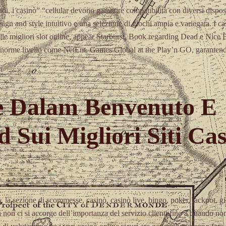
di, i casinò” “cellular devono garantire compatibilità con diversi disposi
esign and style intuitivo e una selezione di giochi ampia e variegata. I cas
le migliori slot online, appear Starburst, Book regarding Dead e Nice
 enorme livello come NetEnt, Games Global at the Play’n GO, garantend
e Dalam Benvenuto E
 Sui Migliori Siti Ca
la sezione di scommesse, casinò, casinò live, bingo, poker, jackpot, g
a non ci si accorge dell’importanza del servizio clienti fino a quando n