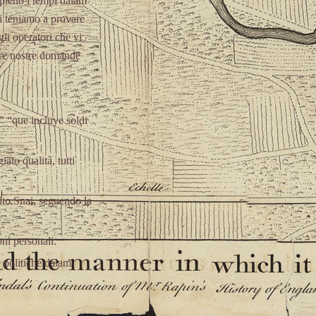
e pieno i tempi dalam
ci teniamo a provare
li operatori che vi
tre nostre domande
” “que incluye soldi
iato qualità, tutti
sito Snai, seguendo la
oni personali.
e politiche dalam