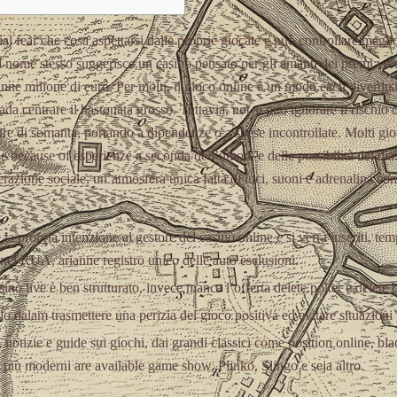
cial fear che cosa aspettarsi dalle proprie giocate e può controllare meglio
l nome stesso suggerisce un casinò pensato per gli amanti dei premi ver
nne milione di euro. Per molti, il gioco online è un modo each divertirsi 
da centrare il bastonata grosso. Tuttavia, not si può ignorare il rischio 
ire di somanta, portando a dipendenze o a spese incontrollate. Molti gio
le because of esperienze a seconda dell’umore e delle possibilità del dia.
nterazione sociale, un’atmosfera unica fatta di luci, suoni e adrenalina con
la propria intenzione al gestore del casinò online e si verrà inseriti, t
nel RUA, arianne registro unico delle auto esclusioni.
inò live è ben strutturato, invece manca l’offerta delete poker e delete 
lo dalam trasmettere una perizia del gioco positiva ed evitare situazioni
notizie e guide sui giochi, dai grandi classici come position online, bla
i più moderni are available game show, Plinko, Slingo e seja altro.