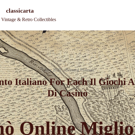
classicarta
 Vintage & Retro Collectibles
7 July 2025
Bernard Platman
to Italiano For Each Il Giochi A
Di Casinò
nò Online Miglio