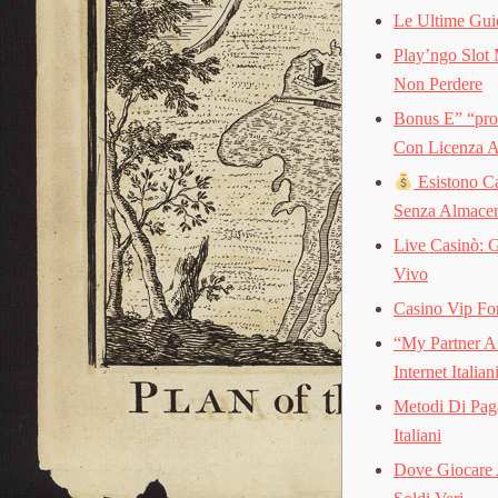
Le Ultime Gui
Play’ngo Slot
Non Perdere
Bonus E” “pro
Con Licenza 
Esistono C
Senza Almace
Live Casinò: 
Vivo
Casino Vip Fo
“My Partner A
Internet Itali
Metodi Di Pag
Italiani
Dove Giocare 