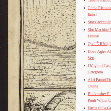
Tabella Riepil
Come Riconosce
Italia?
Slot Greentube
Slot Machine M
Famosi
Qual È Il Migl
Dove Agire All
Veri
I Migliori Cas
Categoria
Altri Fattori 
Online
Bookmaker E C
Punti Within 
Focus Sulla Ga