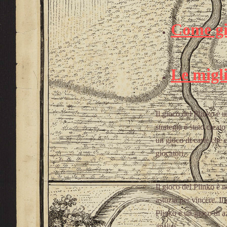
Come gi
Le migli
Il gioco del Plinko è 
strategia è stato creato
un gioco di carte che 
giocatori.
Il gioco del Plinko è 
astuzia per vincere. Il
Plinko è un gioco di az
analisi.