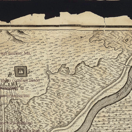
l suo fascino. Ma,
 il gioco come un modo
 “Klondike” e
ano in un bacino
use tra il pubblico
, una delle principali