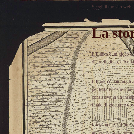
Scegli il tuo sito web 
La stor
Il Plinko è un gioco di
dietro il gioco, c’è un
Il Plinko è nato negli
per testare le sue ide
consisteva in un insie
finale. Il giocatore do
Inizialmente, il Plinko
generale. La sua popol