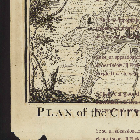
Il Plinko è disponibile
scegliere tra diverse o
anche giocare con Plin
Se sei un appassionato 
elencati sopra. Il Plin
Scegli il tuo sito web 
Il Plinko è un gioco ch
ma richiede una certa d
un vero casinò, senza d
Se sei un appassionato 
elencati sopra. Il Plin