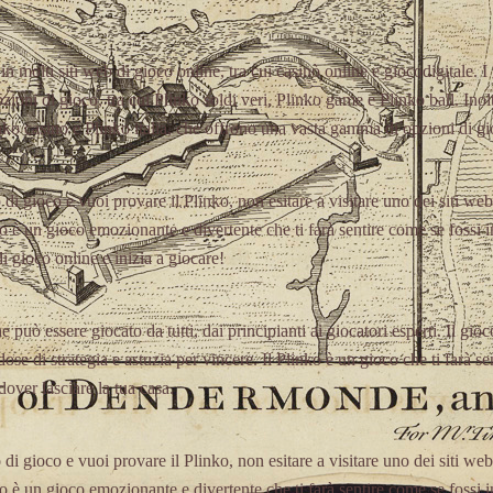
 in molti siti web di gioco online, tra cui casinò online e giocodigitale. 
pzioni di gioco, tra cui Plinko soldi veri, Plinko game e Plinko ball. Inol
ko casino e Plinko italia, che offrono una vasta gamma di opzioni di gi
di gioco e vuoi provare il Plinko, non esitare a visitare uno dei siti we
ko è un gioco emozionante e divertente che ti farà sentire come se fossi 
di gioco online e inizia a giocare!
e può essere giocato da tutti, dai principianti ai giocatori esperti. Il gio
ose di strategia e astuzia per vincere. Il Plinko è un gioco che ti farà se
over lasciare la tua casa.
di gioco e vuoi provare il Plinko, non esitare a visitare uno dei siti we
ko è un gioco emozionante e divertente che ti farà sentire come se fossi 