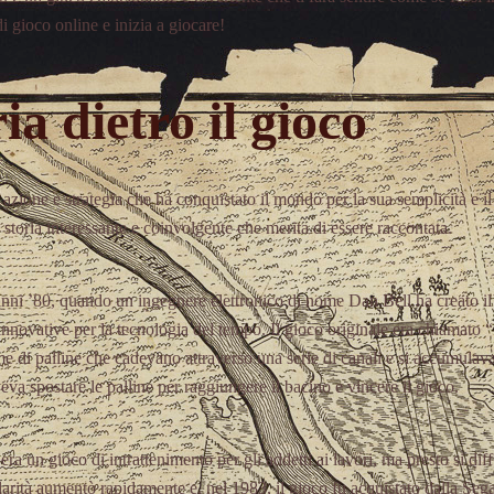
di gioco online e inizia a giocare!
ia dietro il gioco
 azione e strategia che ha conquistato il mondo per la sua semplicità e i
a storia interessante e coinvolgente che merita di essere raccontata.
 anni ’80, quando un ingegnere elettronico di nome Dan Bell ha creato
e innovative per la tecnologia del tempo. Il gioco originale era chiamato
me di palline che cadevano attraverso una serie di canali e si accumulav
veva spostare le palline per raggiungere il bacino e vincere il gioco.
 era un gioco di intrattenimento per gli addetti ai lavori, ma presto si diff
arità aumentò rapidamente e, nel 1983, il gioco fu acquistato dalla Segas