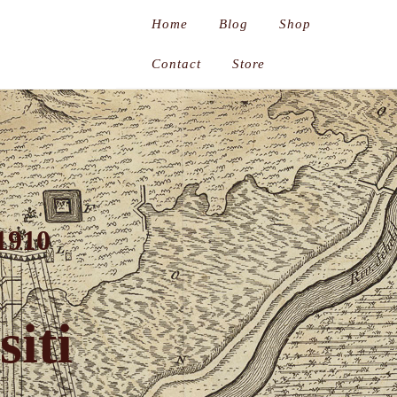
Home
Blog
Shop
Contact
Store
.1910
siti