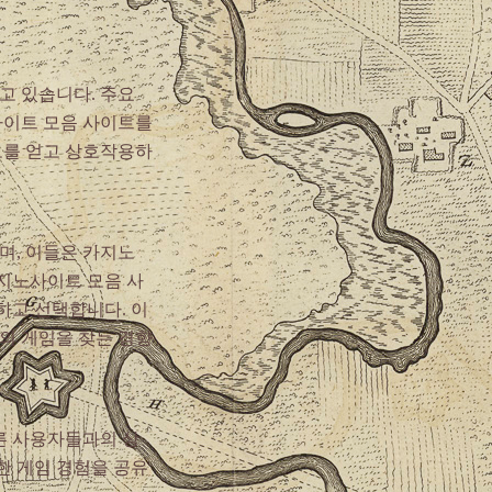
고 있습니다. 주요
사이트 모음 사이트를
보를 얻고 상호작용하
, 이들은 카지노
카지노사이트 모음 사
하고 선택합니다. 이
의 게임을 찾는 경향
른 사용자들과의 상
한 게임 경험을 공유