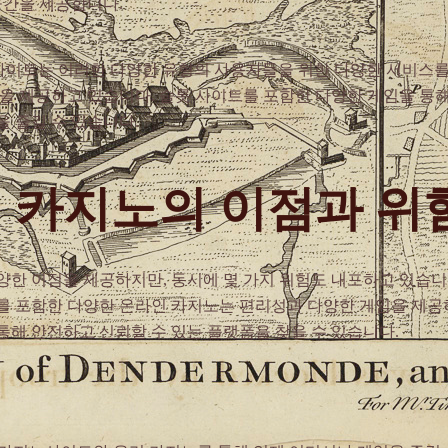
공간을 제공합니다.
노사이트는 이러한 다양한 유형의 사용자들을 위한 다양한 서비스를
경을 제공하고 있습니다. 슬롯 사이트를 포함한 다양한 게임을 통
 즐길 수 있습니다.
 카지노의 이점과 위
양한 이점을 제공하지만, 동시에 몇 가지 위험도 내포하고 있습니
를 포함한 다양한 온라인 카지노는 편리성과 다양한 게임을 제공
통해 안전하고 신뢰할 수 있는 플랫폼을 찾을 수 있습니다.