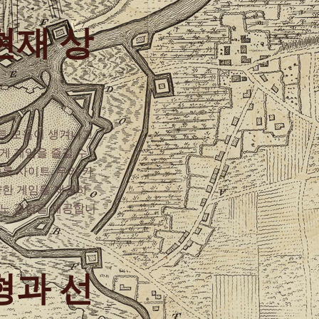
현재 상
트 모음이 생겨나고
게 게임을 즐길 수
롯 사이트, 우리 카
양한 게임을 제공하
지노 경험을 제공합니
형과 선