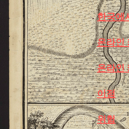
한국에서
온라인 
온라인 
이점
위험