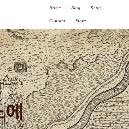
Home
Blog
Shop
Contact
Store
노에