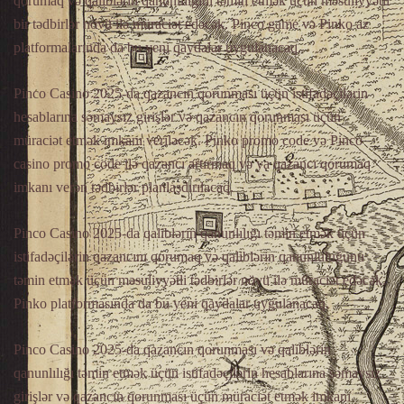
qorumaq və qaliblərin qanunlılığını təmin etmək üçün məsuliyyətli
bir tədbirlər növü ilə müraciət edəcək. Pinco game və Pinko az
platformalarında da bu yeni qaydalar uygulanacaq.
Pinco Casino 2025-da qazancın qorunması üçün istifadəçilərin
hesablarına səmaysız girişlər və qazancın qorunması üçün
müraciət etmək imkanı veriləcək. Pinko promo code və Pinco
casino promo code ilə qazancı artırmaq və ya qazancı qorumaq
imkanı verən tədbirlər planlaşdırılacaq.
Pinco Casino 2025-da qaliblərin qanunlılığı təmin etmək üçün
istifadəçilərin qazancını qorumaq və qaliblərin qanunluluğunu
təmin etmək üçün məsuliyyətli tədbirlər növü ilə müraciət edəcək.
Pinko platformasında da bu yeni qaydalar uygulanacaq.
Pinco Casino 2025-da qazancın qorunması və qaliblərin
qanunlılığı təmin etmək üçün istifadəçilərin hesablarına səmaysız
girişlər və qazancın qorunması üçün müraciət etmək imkanı