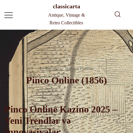
Skip
classicarta
to
Antique, Vintage &
content
Retro Collectibles
15 July 2025
Bernard Platman
Pinco Online (1856)
Pinco Online Kazino 2025 –
Yeni Trendlər və
İnnovasiyalar