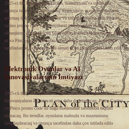
2025-ci ilin Pinko online kazino, məsuliyyətli və təhlükəsiz
oyunçu təminatına əsaslanaraq, oyunçuların məşxul olmaqlarını
artırmaq üçün yeni strategiyalar və tətbiqlər təqdim edir. Pinko
casino promo code ilə oyunçuların maliyyəsidən məşxul
olmaqlarını artırmaq üçün tələb edilən kodlar təqdim olunur. Pinko
az və Pinco game tərəfindən hazırlanmış yeni oyunlar, oyunçu
tərəfindən ən yaxşı deneyimi almaq üçün ideal şərtləri təmin edir.
Elektronik Oyunlar və AI
İnnovasiyalarının İmtiyazı
2025-cü ilin Pinco Online Kazino-da elektronik oyunlar və AI
innovasiyaların əhəmiyyəti artıq daha da artırılacaq. Pinco Casino
və Pinco promo code ilə bağlı məlumatlar tərəfindən təqdim
olunacaq. Bu trendlər, oyunların məhsulu və məzmununu
yaxşılaşdıracaq və oyunçu tərəfindən daha çox istifadə edilə