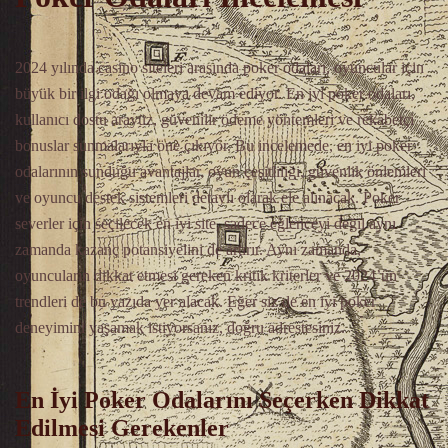
2024 yılında casino siteleri arasında poker odaları, oyuncular için
büyük bir ilgi odağı olmaya devam ediyor. En iyi poker odaları,
kullanıcı dostu arayüz, güvenilir ödeme yöntemleri ve rekabetçi
bonuslar sunmalarıyla öne çıkıyor. Bu incelemede, en iyi poker
odalarının sunduğu avantajlar, oyun çeşitliliği, güvenlik önlemleri
ve oyuncu destek sistemleri detaylı olarak ele alınacak. Poker
severler için seçilecek en iyi site, sadece eğlenceyi değil aynı
zamanda kazanç potansiyelini de artırır. Aynı zamanda,
oyuncuların dikkat etmesi gereken kritik kriterler ve 2024’ün
trendleri de bu yazıda yer alacak. Eğer siz de en iyi poker
deneyimini yaşamak istiyorsanız, doğru adrestesiniz.
En İyi Poker Odalarını Seçerken Dikkat
Edilmesi Gerekenler