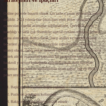
Stratejileri ve İpuçları
Online pokerde başarılı olmak için sadece şansa güvenmek yeterli
değildir. 2024 yılında öne çıkan bazı etkili poker stratejileri,
oyunculara önemli avantajlar sağlamaktadır. Öncelikle, oyun
tutarlılığı ve sabır çok önemlidir; agresif oynama tendansı kontrol
altına alınmalıdır. İkinci olarak, rakip analizi ve hareket okuma
becerileri gelişmeli, bu da deneyimle mümkün olur. Üçüncü
strateji olarak, farklı poker türlerini öğrenmek ve video derslerden
destek almak oyuncuları kapsamlı bir perspektife taşır. Ayrıca,
bankroll yönetimi konusunda disiplinli olmak, hem kayıpları
minimize eder hem de sürdürülebilir oyun sağlar. İşte en etkili 5
poker stratejisi:
Başlangıç el seçimini doğru yapmak
Pozisyon avantajını kullanmak
Rakiplerin oyun stillerini analiz etmek