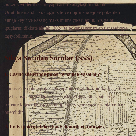
poker severlerin seçim yapmasını kolaylaştırmaktadır.
Unutulmamalıdır ki, doğru site ve doğru strateji ile pokerden
alınan keyif ve kazanç maksimuma çıkarılabilir. Siz de bu
ipuçlarını dikkate alarak, 2024’te poker şansınızı en üst seviyeye
taşıyabilirsiniz.
Sıkça Sorulan Sorular (SSS)
1. Casino sitelerinde poker oynamak yasal mı?
Türkiye’de online poker oynamanın yasal durumu karmaşıktır ve
site lisansına göre değişir. Lisanslı ve uluslararası sitelerde
oynamak genellikle güvenlidir, ancak yerel yasaları takip etmek
önemlidir.
2. En iyi poker odaları hangi bonusları sunuyor?