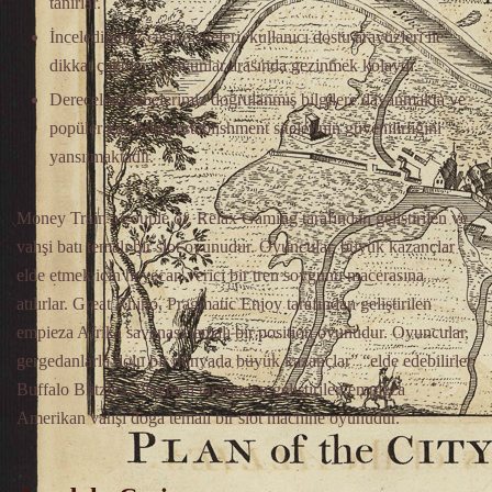
tanırlar.
İncelediğimiz casino siteleri, kullanıcı dostu arayüzleri ile
dikkat çektiler ve oyunlar arasında gezinmek kolaydı.
Derecelendirmelerimiz doğrulanmış bilgilere dayanmakta ve
popüler gambling establishment sitelerinin güvenilirliğini
yansıtmaktadır.
Money Train a couple of, Relax Gaming tarafından geliştirilen ve
vahşi batı temalı bir slot oyunudur. Oyuncular, büyük kazançlar
elde etmek için heyecan verici bir tren soygunu macerasına
atılırlar. Great Rhino, Pragmatic Enjoy tarafından geliştirilen
empieza Afrika savanası temalı bir position oyunudur. Oyuncular,
gergedanlarla dolu bir dünyada büyük kazançlar” “elde edebilirler.
Buffalo Blitzlys, Playtech tarafından geliştirilen empieza
Amerikan vahşi doğa temalı bir slot machine oyunudur.