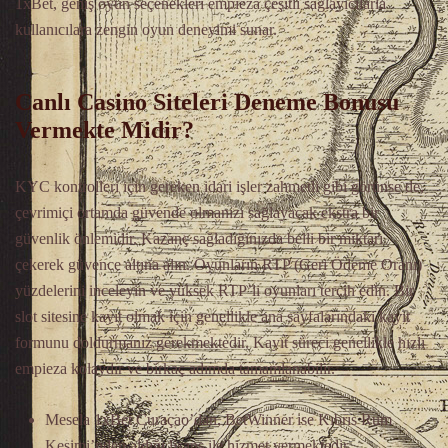
1xBet, geniş oyun seçenekleri empieza çeşitli sağlayıcılarla
kullanıcılara zengin oyun deneyimi sunar.
Canlı Casino Siteleri Deneme Bonusu
Vermekte Midir?
KYC kontrolleri için gereken idari işler zahmetli gibi görünse de,
çevrimiçi ortamda güvende olmanızı sağlayacak ekstra bir
güvenlik önlemidir. Kazanç sağladığınızda belli bir miktarı
çekerek güvence altına alın. Oyunların RTP (Geri Ödeme Oranı)
yüzdelerini inceleyin ve yüksek RTP’li oyunları tercih edin. Bir
slot sitesine kayıt olmak için genellikle ana sayfalarındaki kayıt
formunu doldurmanız gerekmektedir. Kayıt süreci genellikle hızlı
empieza kolaydır ve birkaç adımda tamamlanabilir.
Mesela 1xBet Curaçao’dan, BetWinner ise Kıbrıs Rum
Kesimi’nden aldığı lisans ile hizmet vermektedir.