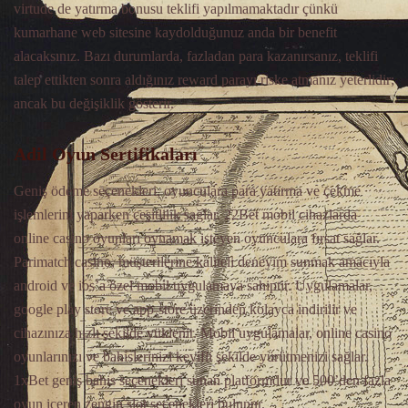
virtude de yatırma bonusu teklifi yapılmamaktadır çünkü
kumarhane web sitesine kaydolduğunuz anda bir benefit
alacaksınız. Bazı durumlarda, fazladan para kazanırsanız, teklifi
talep ettikten sonra aldığınız reward parayı riske atmanız yeterlidir;
ancak bu değişiklik gösterir.
Adil Oyun Sertifikaları
Geniş ödeme seçenekleri, oyunculara para yatırma ve çekme
işlemlerini yaparken çeşitlilik sağlar. 22Bet mobil cihazlarda
online casino oyunları oynamak isteyen oyunculara fırsat sağlar.
Parimatch casino, müşterilerine kaliteli deneyim sunmak amacıyla
android ve ios’a özel mobil uygulamaya sahiptir. Uygulamalar,
google play store ve app-store üzerinden kolayca indirilir ve
cihazınıza hızlı şekilde yüklenir. Mobil uygulamalar, online casino
oyunlarınızı ve bahislerinizi keyifli şekilde yürütmenizi sağlar.
1xBet geniş bahis seçenekleri sunan platformdur ve 500’den fazla
oyun içeren zengin slot seçenekleri bulunur.