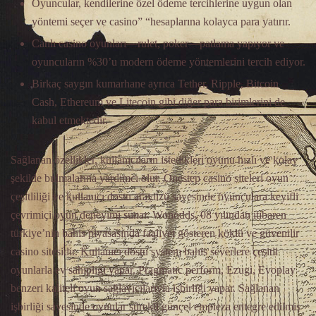
Oyuncular, kendilerine özel ödeme tercihlerine uygun olan
yöntemi seçer ve casino” “hesaplarına kolayca para yatırır.
Canlı casino oyunları—rulet, poker—patlama yapıyor ve
oyuncuların %30’u modern ödeme yöntemlerini tercih ediyor.
Birkaç saygın kumarhane ayrıca Tether, Ripple, Bitcoin
Cash, Ethereum ve Litecoin gibi diğer para birimlerini de
kabul etmektedir.
Sağlanan özellikler, kullanıcıların istedikleri oyunu hızlı ve kolay
şekilde bulmalarına yardımcı olur. Onestep casino siteleri oyun
çeşitliliği ve kullanıcı dostu arayüzü sayesinde oyunculara keyifli
çevrimiçi oyun deneyimi sunar. Wonodds, 08 yılından itibaren
türkiye’nin bahis piyasasında faaliyet gösteren köklü ve güvenilir
casino sitesidir. Kullanıcı dostu system bahis severlere çeşitli
oyunlarla ev sahipliği yapar. Pragmatic perform, Ezugi, Evoplay
benzeri kaliteli oyun sağlayıcılarıyla işbirliği yapar. Sağlanan
işbirliği sayesinde oyunlar sürekli güncel empieza entegre edilmiş