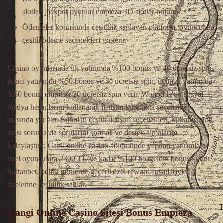
slotlar, jackpot oyunlar empieza 3D slotlar bulunur.
Ödemeler konusunda çeşitlilik sağlayan platform, oyunculara
çeşitli ödeme seçenekleri gösterir.
Casino oyunlarında ilk yatırımda %100 bonus ve 40 ücretsiz spin,
ikinci yatırımda %50 bonus ve 30 ücretsiz spin, üçüncü yatırımda
%50 bonus empieza 20 ücretsiz spin verir. Wonodds’un sosyal
medya hesaplarını kullanarak iletişim kurmakta seçenekler
arasında yer alır. Sunulan çeşitli iletişim seçenekleri, kullanıcıların
olası sorunlarda sorularını sormak ve destek almalarını
kolaylaştırır. Canlı online casino bölümünde yapılan yatırımlara
özel oyunculara 2300 TL’ye kadar %100 hoşgeldin bonusu verir.
Sultanbet, belirli günlerde geçerli özel reward fırsatlarıyla
üyelerine çeşitlilik sağlar.
Hangi Online Casino Sitesi Bonus Empieza