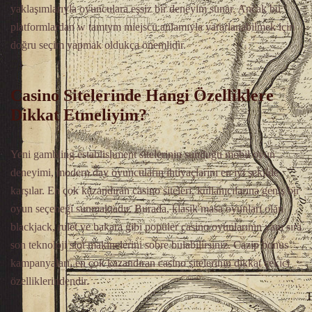
yaklaşımlarıyla oyunculara eşsiz bir deneyim sunar. Ancak bu
platformlardan w tamtym miejscu anlamıyla yararlanabilmek için
doğru seçim yapmak oldukça önemlidir.
Casino Sitelerinde Hangi Özelliklere
Dikkat Etmeliyim?
Yeni gambling establishment sitelerinin sunduğu mobil oyun
deneyimi, modern day oyuncuların ihtiyaçlarını en iyi şekilde
karşılar. En çok kazandıran casino siteleri, kullanıcılarına geniş bir
oyun seçeneği sunmaktadır. Burada, klasik masa oyunları olan
blackjack, rulet ve bakara gibi popüler casino oyunlarının yanı sıra
son teknoloji slot makinelerini sobre bulabilirsiniz. Cazip bonus
kampanyaları, en çok kazandıran casino sitelerinin dikkat çekici
özelliklerindendir.