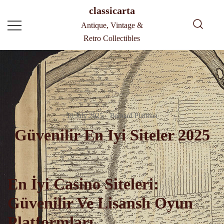
Skip
classicarta
to
Antique, Vintage &
content
Retro Collectibles
18 July 2025
Bernard Platman
Güvenilir En Iyi Siteler 2025
En İyi Casino Siteleri:
Güvenilir Ve Lisanslı Oyun
Platformları