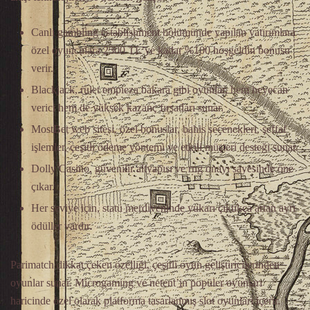
Canlı gambling establishment bölümünde yapılan yatırımlara
özel oyunculara 2500 TL’ye kadar %100 hoşgeldin bonusu
verir.
Blackjack, rulet empieza bakara gibi oyunlar, hem heyecan
verici hem de yüksek kazanç fırsatları sunar.
MostBet web sitesi, özel bonuslar, bahis seçenekleri, şeffaf
işlemler, çeşitli ödeme yöntemi ve etkili müşteri desteği sunar.
Dolly Casino, güvenilir altyapısı ve rng onayı sayesinde öne
çıkar.
Her seviye için, statü merdiveninde yukarı çıktıkça artan ayrı
ödüller vardır.
Parimatch dikkat çeken özelliği, çeşitli oyun geliştiricilerinden
oyunlar sunar. Microgaming ve netent’in popüler oyunları
haricinde özel olarak platforma tasarlanmış slot oyunları içerir.