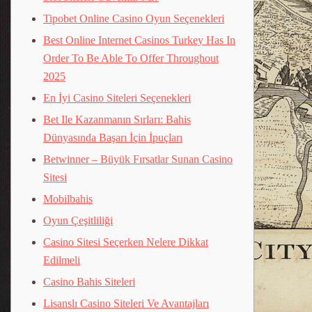
Tipobet Online Casino Oyun Seçenekleri
Best Online Internet Casinos Turkey Has In
Order To Be Able To Offer Throughout
2025
En İyi Casino Siteleri Seçenekleri
Bet Ile Kazanmanın Sırları: Bahis
Dünyasında Başarı İçin İpuçları
Betwinner – Büyük Fırsatlar Sunan Casino
Sitesi
Mobilbahis
Oyun Çeşitliliği
Casino Sitesi Seçerken Nelere Dikkat
Edilmeli
Casino Bahis Siteleri
Lisanslı Casino Siteleri Ve Avantajları