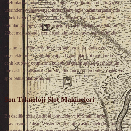
telefonlarına indirmeleri gerekmeksizin doğrudan net tarayıcısı
üzerinden oyunlara erişebilirler. Daha fazla kazanma şansı elde
etmek isteyenler için, Matadorbet Casino’da jackpot feature
oyunları da mevcuttur. Hoş geldin paketi kapsamında bet point’ler,
22bet mağazasında içerik satın almaya yarayan para birimidir.
Casino, sektöründe önde gelen sağlayıcılarla geniş oyun
seçeneklerine ev sahipliği yapar. Oyuncular slot oyunlarına ve
canlı krupiyer oyunlarına kolaylıkla erişim sağlar. Cashalot On
line casino, müşteri memnuniyetine önem veren online casino ve
spor bahisi platformudur.
Son Teknoloji Slot Makineleri
Bu özellik, çoğu Android tarayıcıda ve iOS’taki Chrome
tarayıcısında çalışır. Müşteriler güvenilir casino sitelerinin adresleri